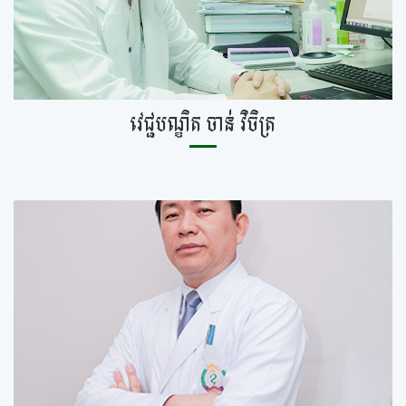
វេជ្ជបណ្ឌិត ចាន់ វិចិត្រ