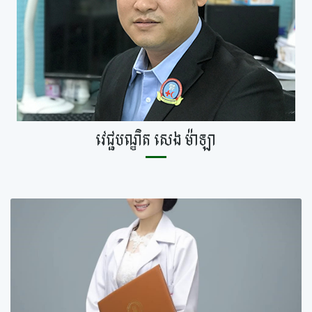
វេជ្ជបណ្ឌិត សេង ម៉ាឡា