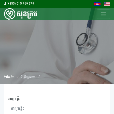
(+855) 015 769 979
ទំព័រដើម
ទីប្រឹក្សាយោបល់
ពាក្យគន្លឹះ