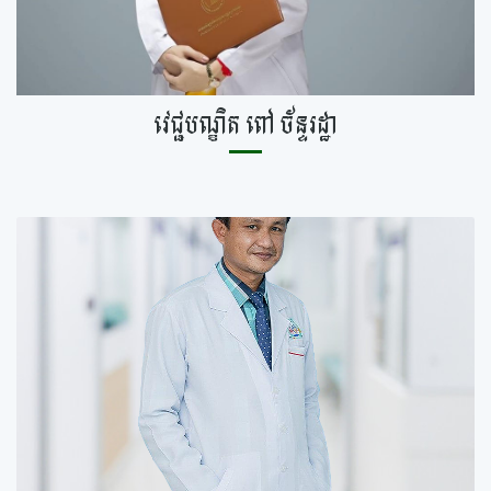
វេជ្ជបណ្ឌិត ពៅ ច័ន្ទរដ្ឋា