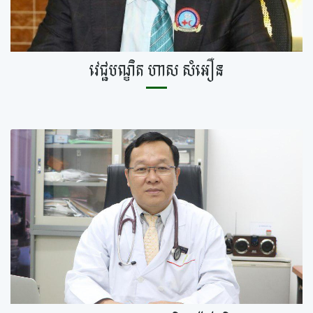
វេជ្ជបណ្ឌិត​ ហាស​ សំអឿន