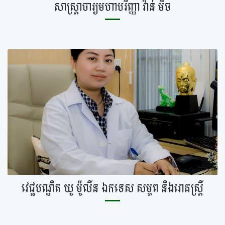
សាស្ត្រាចារ្យមហាបរិញ្ញា វ៉ាន់ មិច
វេជ្ជបណ្ឌិត យូ ម៉ូលីន ឯកទេស​ សម្ភព​​ និងរោគស្ត្រី