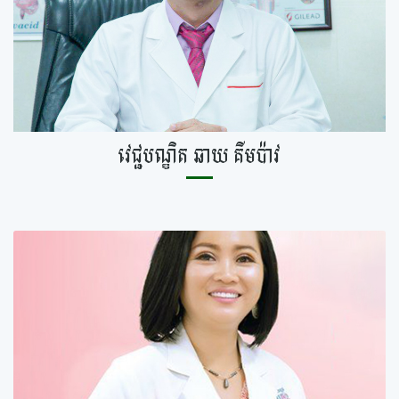
វេជ្ជបណ្ឌិត ឆាយ គីមប៉ាវ