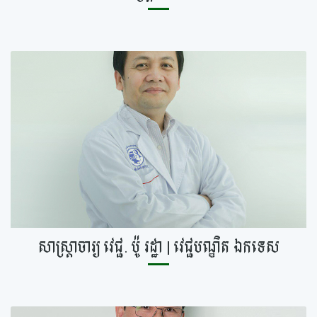
សាស្ត្រាចារ្យ​ វេជ្ជ. ប៉ូ រដ្ឋា | វេជ្ជបណ្ឌិត ឯកទេស