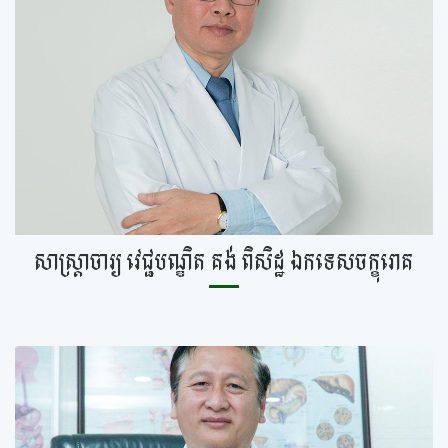
សាស្ត្រាចារ្យ​ វេជ្ជបណ្ឌិត គង់​ ពិសិដ្ឋ ឯកទេសចក្ខុរោគ