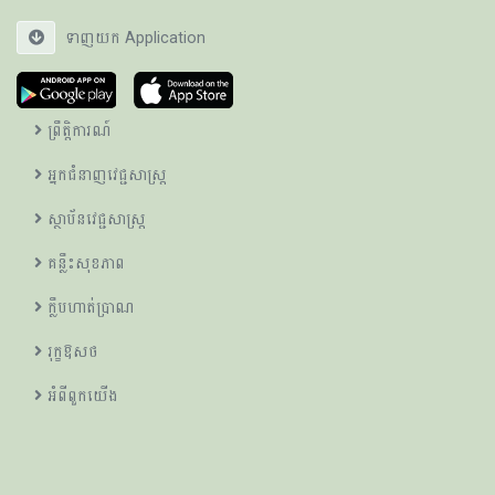
ទាញយក Application
ព្រឹត្តិការណ៍
អ្នកជំនាញវេជ្ជសាស្ត្រ
ស្ថាប័នវេជ្ជសាស្ត្រ
គន្លឹះសុខភាព
ក្លឹបហាត់ប្រាណ
រុក្ខឱសថ
អំពីពួកយើង