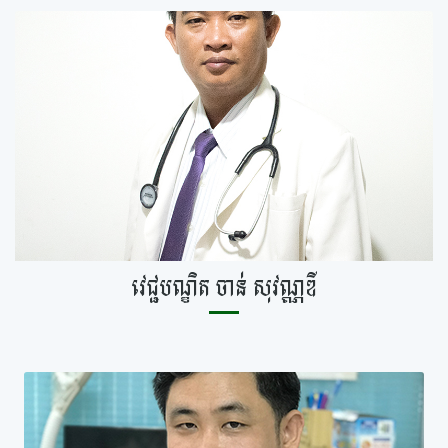
វេជ្ជបណ្ឌិត ចាន់​ សុវណ្ណឌី