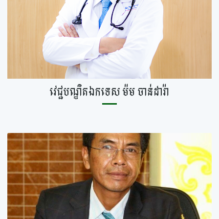
វេជ្ជបណ្ឌិតឯកទេស ម៉ម ចាន់ដារ៉ា