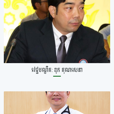
វេជ្ជបណ្ឌិត: ឌុក គុណសេនា