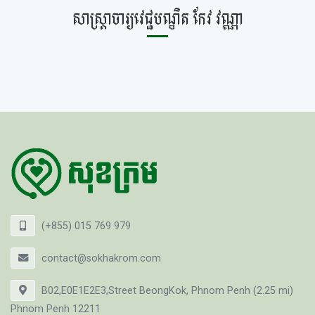
សាស្ត្រាចារ្យវេជ្ជបណ្ឌិត កែវ​ វណ្ណា
(+855) 015 769 979
contact@sokhakrom.com
B02,E0E1E2E3,Street BeongKok, Phnom Penh (2.25 mi)
Phnom Penh 12211