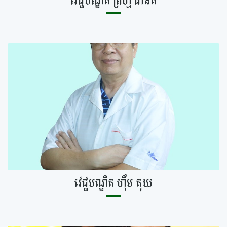
វេជ្ជបណ្ឌិត ព្រហ្ម ផានិត
វេជ្ជបណ្ឌិត ហ៊ឹម គុយ