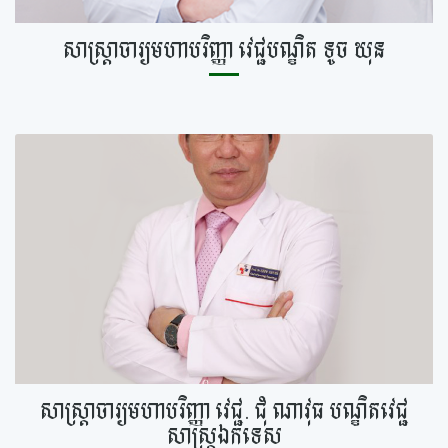
សាស្ត្រាចារ្យមហាបរិញ្ញា វេជ្ជបណ្ឌិត ទូច ឃុន
សាស្ត្រាចារ្យមហាបរិញ្ញា វេជ្ជ. ជុំ ណាវុធ បណ្ឌិតវេជ្ជ
សាស្ត្រឯកទេស