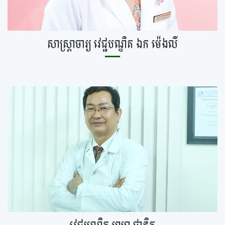
សាស្ត្រាចារ្យ វេជ្ជបណ្ឌិត ឯក ម៉េងលី