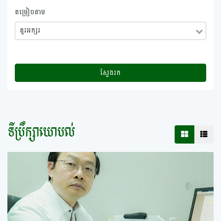
តម្រៀបតាម
តួរអក្សរ
ស្វែងរក
ទីប្រឹក្សាយោបល់