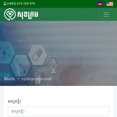
(+855) 015 769 979
ទំព័រដើម
បន្ទប់ពិគ្រោះព្យាបាលជម្ងឺ
ពាក្យគន្លឹះ