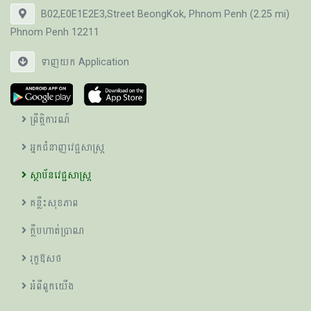
B02,E0E1E2E3,Street BeongKok, Phnom Penh (2.25 mi)
Phnom Penh 12211
ទាញយក Application
ព្រឹត្តិការណ៍
អ្នកជំនាញវេជ្ជសាស្ត្រ
ស្ថាប័នវេជ្ជសាស្ត្រ
គន្លឹះសុខភាព
ក្លឹបហាត់ប្រាណ
រុក្ខឱសថ
អំពីពួកយើង