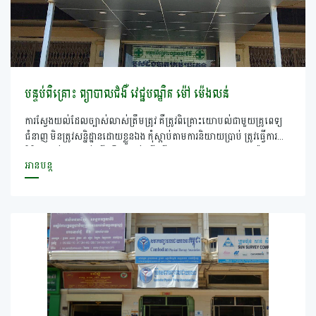
បន្ទប់ពិគ្រោះ ព្យាបាលជំងឺ វេជ្ជបណ្ឌិត ម៉ៅ ម៉េងលន់
ការស្វែងយល់ដែលច្បាស់លាស់ត្រឹមត្រូវ គឺត្រូវពិគ្រោះយោបល់ជាមួយគ្រូពេទ្យ
ជំនាញ មិនត្រូវសន្និដ្ឋានដោយខ្លួនឯង កុំស្តាប់តាមការនិយាយប្រាប់ ត្រូវធ្វើការ
ពិនិត្យផ្ទាល់ ថតផ្ទាល់ ទើបដឹងច្បាស់ តើយើងមានឬសដូងបាតមែន ឬយ៉ាងណា
អានបន្ត
ត្រឹមតែរោគសញ្ញា យើងមិនអាចកំណត់ថាមានជំងឺឬសដូងបាតបានទេ មានមូល
ហេតុ និងជំងឺជាច្រើនដែលមានរោគសញ្ញាដូចឬសដូងបាតដែរ។ &nbsp; សូម
តាមដានការចែករំលែកចំណេះដឹងទាក់ទងនឹងឬសដូងបាតតាមរយៈ
Facebook: Mao Menglon Facebook: Page: MLC ស្វែង
យល់ឬសដូងបាត Youtube: MLC Cambodia