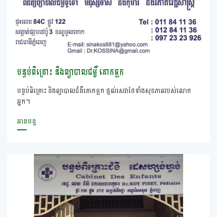
បន្ទប់ពិគ្រោះ និងព្យាបាលជម្ងឺ​ គោកធ្លក
បន្ទប់ពិគ្រោះ និងព្យាបាលជំងឺគោកធ្លក ផ្ដល់សេវាថែទាំងសុខភាពរបស់លោក
អ្នក។
អានបន្ត