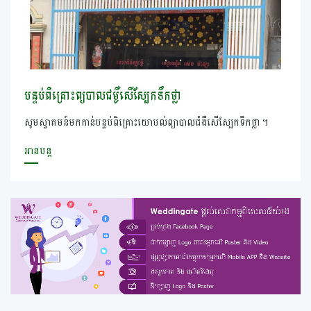
បន្ទប់ពិគ្រោះព្យបាលជម្ងឺសើស្បែកទឹកថ្លា
សូមស្វាគមន៍មកកាន់បន្ទប់ពិគ្រោះយោបល់ព្យាបាលជំងឺសើស្បែកទឹកថ្លា ។
អានបន្ត