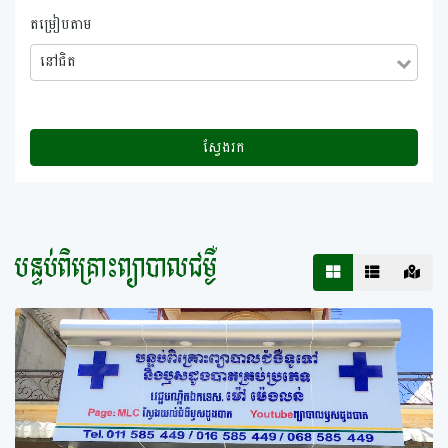
តម្រៀបតាម
នៅ​ជិត
ស្វែងរក
បន្ទប់ពិគ្រោះព្យាបាលជម្ងឺ