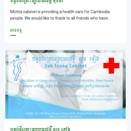
បន្ទប់ពិគ្រោះព្យាបាលជម្ងឺ មុទិតា
Motita cabinet is providing a health care for Cambodia
people. We would like to thank to all friends who have
supported and used our medical services.
អានបន្ត
បន្ទប់ពិគ្រោះព្យាបាលជម្ងឺ សុខ ទៀង