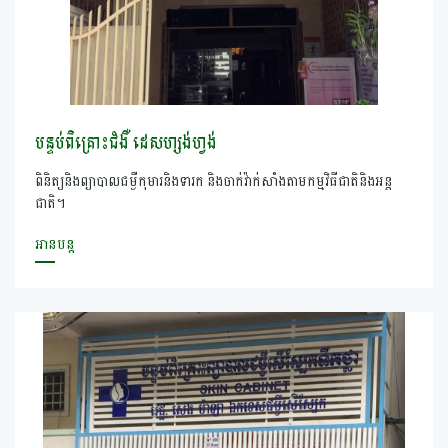
បន្ទប់ពិគ្រោះជំងឺ ដេសហ្សង់ហ្វង់
ពិនិត្យនិងព្យាបាលជម្ងឺកុមារនិងទារក និងចាក់វ៉ាក់សាំងតាមកម្មវិធីជាតិនិងអន្ត
ជាតិ។
អានបន្ត