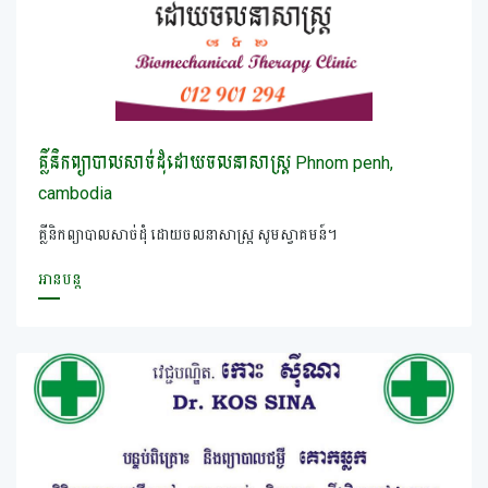
គ្លីនិកព្យាបាលសាច់ដុំដោយចលនាសាស្ត្រ Phnom penh,
cambodia​
គ្លីនិកព្យាបាលសាច់ដុំ ដោយចលនាសាស្រ្ត សូមស្វាគមន៍។
អានបន្ត